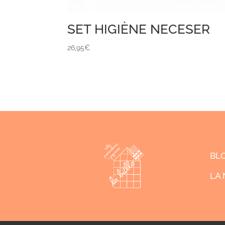
SET HIGIÈNE NECESER
26,95
€
BL
LA 