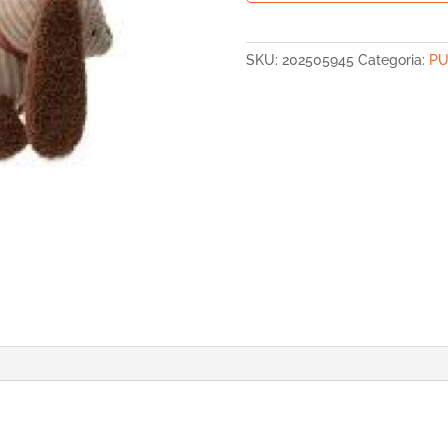
PELUIX
DIEGO
DOG
SKU:
202505945
Categoria:
PU