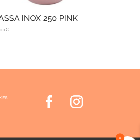
ASSA INOX 250 PINK
,00
€
KIES
0