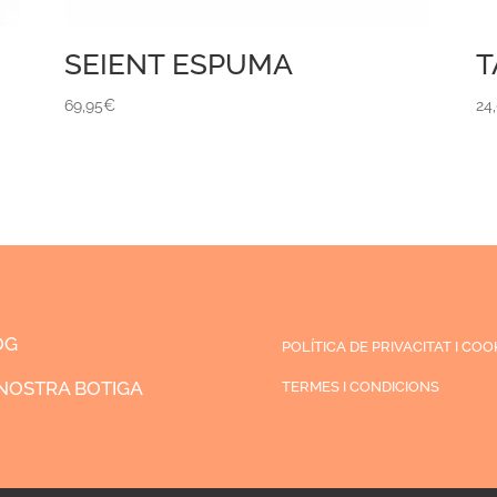
SEIENT ESPUMA
T
69,95
€
24
OG
POLÍTICA DE PRIVACITAT I COO
NOSTRA BOTIGA
TERMES I CONDICIONS