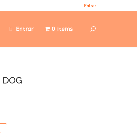
Entrar
e
Entrar
0 items
O DOG
a