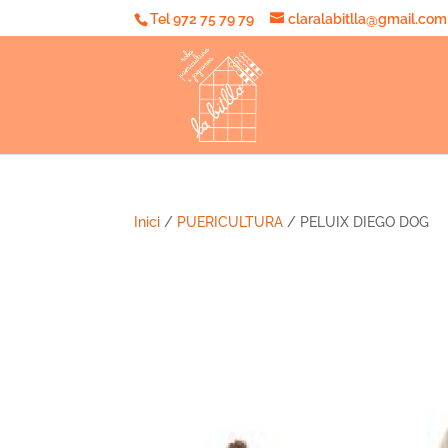
Tel 972 75 79 79
claralabitlla@gmail.com
Inici
/
PUERICULTURA
/ PELUIX DIEGO DOG