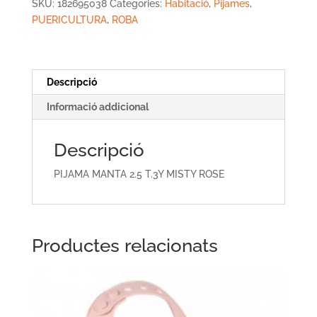
2.5
SKU:
182695038
Categories:
Habitació
,
Pijames
,
T.3Y
PUERICULTURA
,
ROBA
MISTY
ROSE
Descripció
Informació addicional
Descripció
PIJAMA MANTA 2.5 T.3Y MISTY ROSE
Productes relacionats