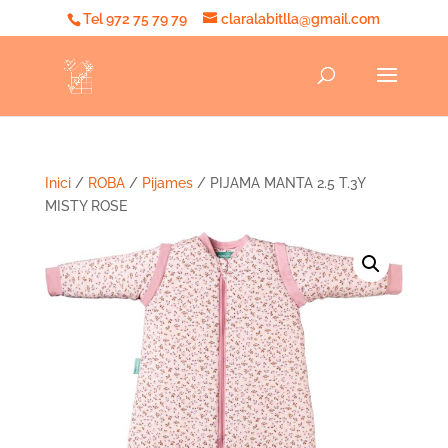
Tel 972 75 79 79
claralabitlla@gmail.com
Inici
/
ROBA
/
Pijames
/ PIJAMA MANTA 2.5 T.3Y
MISTY ROSE