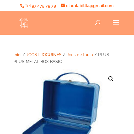
Tel 972 75 79 79
claralabitlla@gmail.com
Inici
/
JOCS I JOGUINES
/
Jocs de taula
/ PLUS
PLUS METAL BOX BASIC