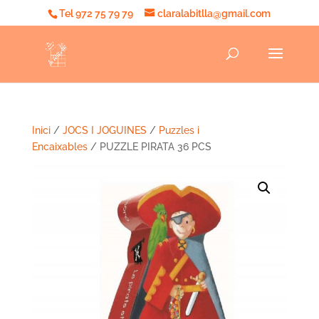
Tel 972 75 79 79
claralabitlla@gmail.com
Inici
/
JOCS I JOGUINES
/
Puzzles i
Encaixables
/ PUZZLE PIRATA 36 PCS