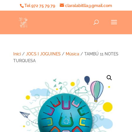
Tel 972 75 79 79
claralabitlla@gmail.com
Inici
/
JOCS I JOGUINES
/
Música
/ TAMBÚ 11 NOTES
TURQUESA