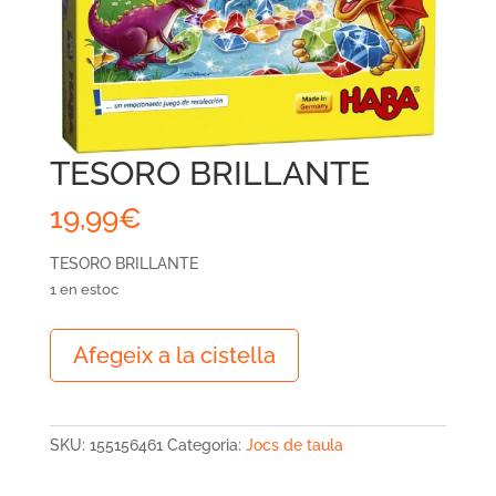
TESORO BRILLANTE
19,99
€
TESORO BRILLANTE
1 en estoc
quantitat
Afegeix a la cistella
de
TESORO
BRILLANTE
SKU:
155156461
Categoria:
Jocs de taula