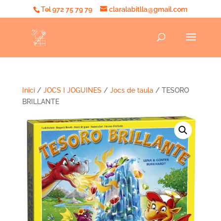
Tel 972 75 79 79
claralabitlla@gmail.com
Inici
/
JOCS I JOGUINES
/
Jocs de taula
/ TESORO
BRILLANTE