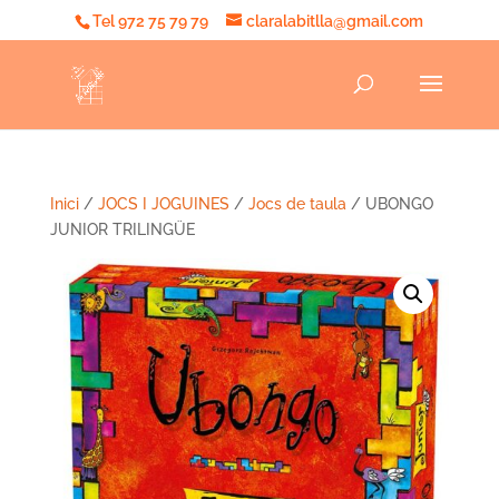
Tel 972 75 79 79
claralabitlla@gmail.com
Inici
/
JOCS I JOGUINES
/
Jocs de taula
/ UBONGO
JUNIOR TRILINGÜE