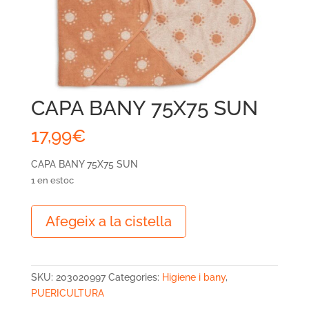
CAPA BANY 75X75 SUN
17,99
€
CAPA BANY 75X75 SUN
1 en estoc
quantitat
Afegeix a la cistella
de
CAPA
BANY
75X75
SKU:
203020997
Categories:
Higiene i bany
,
SUN
PUERICULTURA