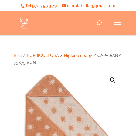
Tel 972 75 79 79
claralabitlla@gmail.com
Inici
/
PUERICULTURA
/
Higiene i bany
/ CAPA BANY
75X75 SUN