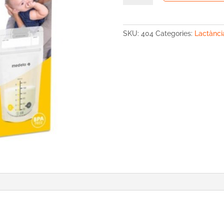
BOSSES
LLET
MATERNA
SKU:
404
Categories:
Lactànci
X50
UDS