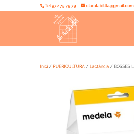
Tel 972 75 79 79
claralabitlla@gmail.com
Inici
/
PUERICULTURA
/
Lactància
/ BOSSES L