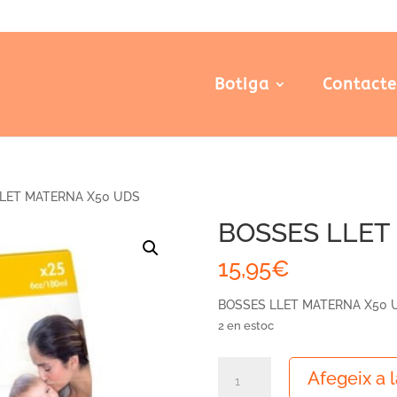
Botiga
Contact
LET MATERNA X50 UDS
BOSSES LLET
15,95
€
BOSSES LLET MATERNA X50 
2 en estoc
quantitat
Afegeix a l
de