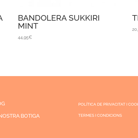
A
BANDOLERA SUKKIRI
T
MINT
20
44,95
€
OG
POLÍTICA DE PRIVACITAT I COO
NOSTRA BOTIGA
TERMES I CONDICIONS