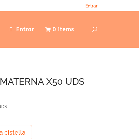
Entrar
e
Entrar
0 items
 MATERNA X50 UDS
UDS
a cistella