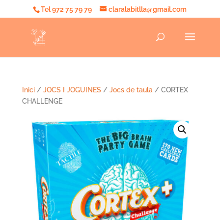
Tel 972 75 79 79
claralabitlla@gmail.com
Inici
/
JOCS I JOGUINES
/
Jocs de taula
/ CORTEX
CHALLENGE