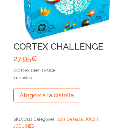
CORTEX CHALLENGE
27,95
€
CORTEX CHALLENGE
1 en estoc
quantitat
Afegeix a la cistella
de
CORTEX
CHALLENGE
SKU:
1322
Categories:
Jocs de taula
,
JOCS I
JOGUINES