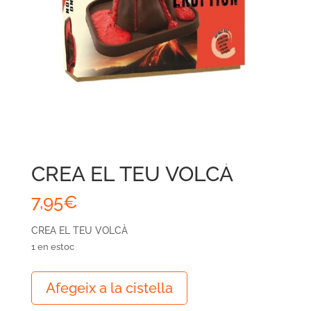
CREA EL TEU VOLCÀ
7,95
€
CREA EL TEU VOLCÀ
1 en estoc
quantitat
Afegeix a la cistella
de
CREA