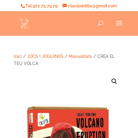
Tel 972 75 79 79
claralabitlla@gmail.com
Inici
/
JOCS I JOGUINES
/
Manualitats
/ CREA EL
TEU VOLCÀ