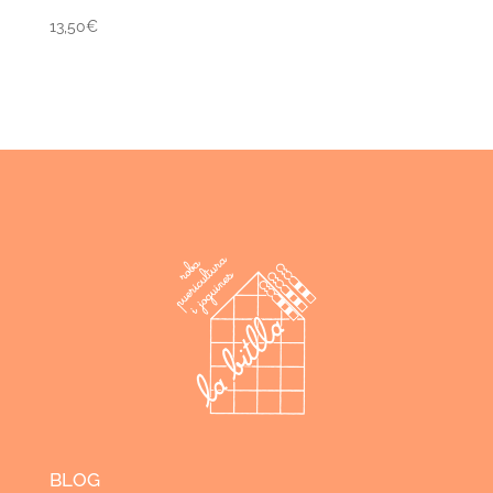
13,50
€
BLOG