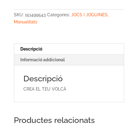
EL
TEU
SKU:
151499543
Categories:
JOCS I JOGUINES
,
VOLCÀ
Manualitats
Descripció
Informació addicional
Descripció
CREA EL TEU VOLCÀ
Productes relacionats