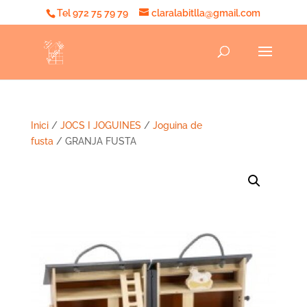
Tel 972 75 79 79
claralabitlla@gmail.com
Inici
/
JOCS I JOGUINES
/
Joguina de
fusta
/ GRANJA FUSTA