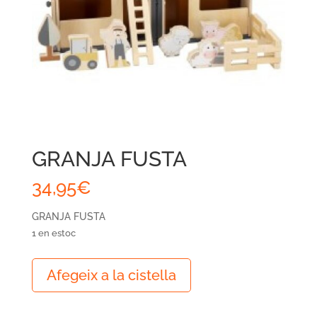
GRANJA FUSTA
34,95
€
GRANJA FUSTA
1 en estoc
quantitat
Afegeix a la cistella
de
GRANJA
FUSTA