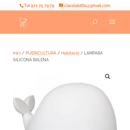
Tel 972 75 79 79
claralabitlla@gmail.com
Inici
/
PUERICULTURA
/
Habitació
/ LAMPARA
SILICONA BALENA