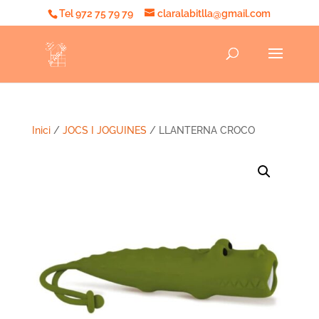
Tel 972 75 79 79
claralabitlla@gmail.com
Inici
/
JOCS I JOGUINES
/ LLANTERNA CROCO