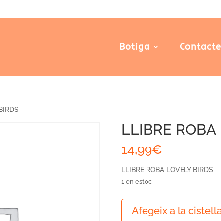
Botiga
Contact
BIRDS
LLIBRE ROBA 
14,99
€
LLIBRE ROBA LOVELY BIRDS
1 en estoc
quantitat
Afegeix a la cistell
de