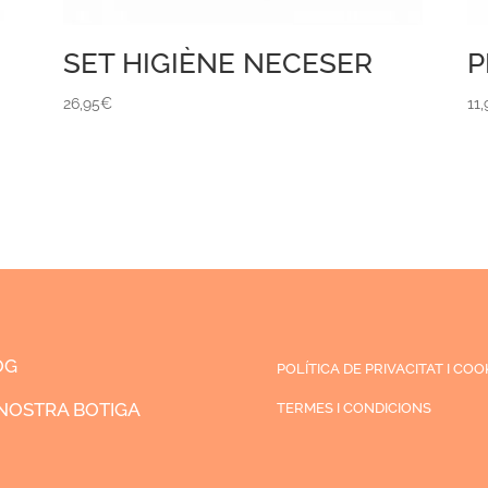
SET HIGIÈNE NECESER
P
26,95
€
11,
OG
POLÍTICA DE PRIVACITAT I COO
NOSTRA BOTIGA
TERMES I CONDICIONS