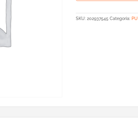
LLIBRE
ROBA
LOVELY
SKU:
202937545
Categoria:
PU
BIRDS