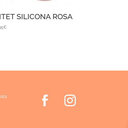
ITET SILICONA ROSA
95
€
KIES