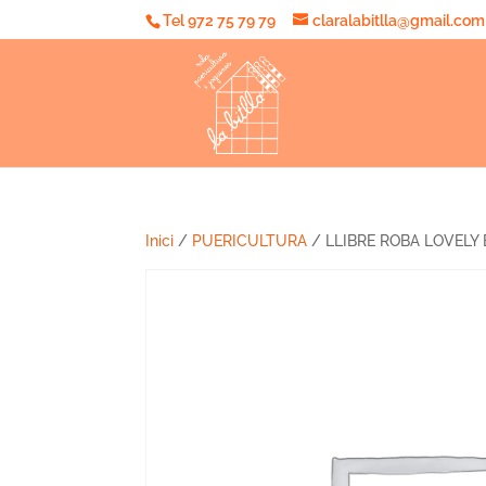
Tel 972 75 79 79
claralabitlla@gmail.com
Inici
/
PUERICULTURA
/ LLIBRE ROBA LOVELY 