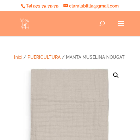
Tel 972 75 79 79
claralabitlla@gmail.com
Inici
/
PUERICULTURA
/ MANTA MUSELINA NOUGAT