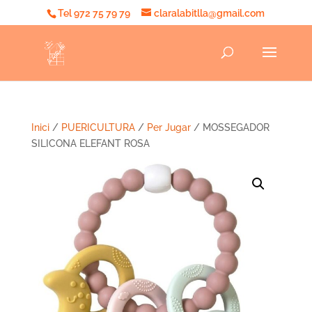
Tel 972 75 79 79
claralabitlla@gmail.com
Inici
/
PUERICULTURA
/
Per Jugar
/ MOSSEGADOR
SILICONA ELEFANT ROSA