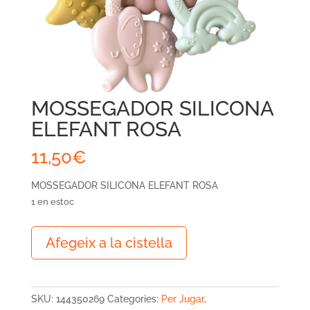
MOSSEGADOR SILICONA
ELEFANT ROSA
11,50
€
MOSSEGADOR SILICONA ELEFANT ROSA
1 en estoc
quantitat
Afegeix a la cistella
de
MOSSEGADOR
SILICONA
ELEFANT
SKU:
144350269
Categories:
Per Jugar
,