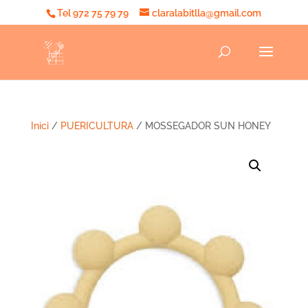
Tel 972 75 79 79
claralabitlla@gmail.com
Inici
/
PUERICULTURA
/ MOSSEGADOR SUN HONEY