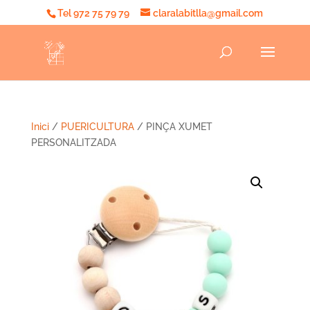
Tel 972 75 79 79
claralabitlla@gmail.com
Inici
/
PUERICULTURA
/ PINÇA XUMET
PERSONALITZADA