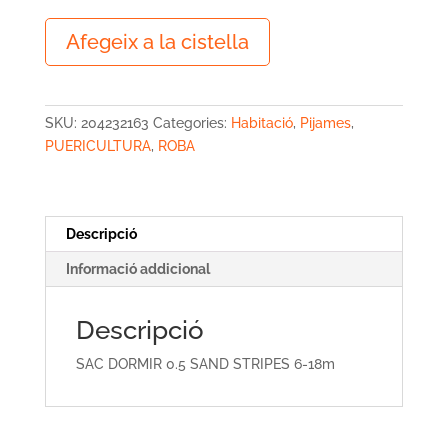
quantitat
Afegeix a la cistella
de
SAC
DORMIR
0.5
SKU:
204232163
Categories:
Habitació
,
Pijames
,
SAND
PUERICULTURA
,
ROBA
STRIPES
6-
18m
Descripció
Informació addicional
Descripció
SAC DORMIR 0.5 SAND STRIPES 6-18m