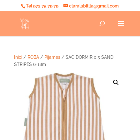
Tel 972 75 79 79
claralabitlla@gmail.com
Inici
/
ROBA
/
Pijames
/ SAC DORMIR 0.5 SAND
STRIPES 6-18m