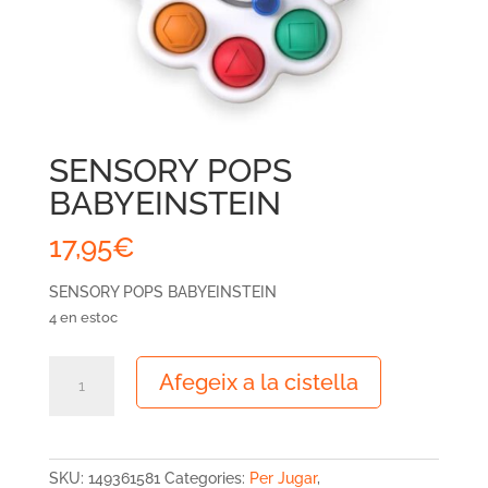
SENSORY POPS
BABYEINSTEIN
17,95
€
SENSORY POPS BABYEINSTEIN
4 en estoc
quantitat
Afegeix a la cistella
de
SENSORY
POPS
BABYEINSTEIN
SKU:
149361581
Categories:
Per Jugar
,