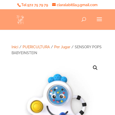
Tel 972 75 79 79
claralabitlla@gmail.com
Inici
/
PUERICULTURA
/
Per Jugar
/ SENSORY POPS
BABYEINSTEIN