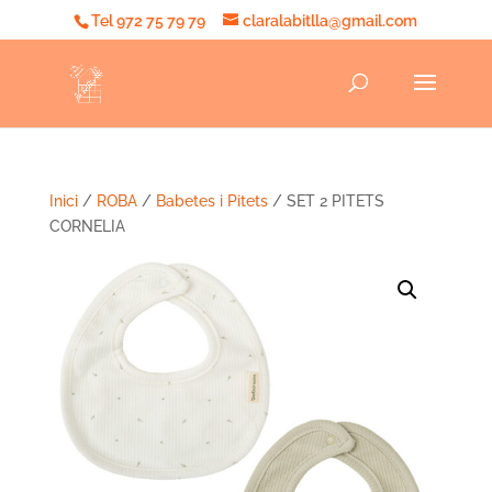
Tel 972 75 79 79
claralabitlla@gmail.com
Inici
/
ROBA
/
Babetes i Pitets
/ SET 2 PITETS
CORNELIA