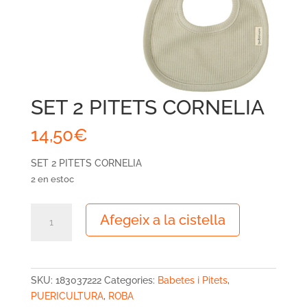
SET 2 PITETS CORNELIA
14,50
€
SET 2 PITETS CORNELIA
2 en estoc
quantitat
Afegeix a la cistella
de
SET
2
PITETS
SKU:
183037222
Categories:
Babetes i Pitets
,
CORNELIA
PUERICULTURA
,
ROBA