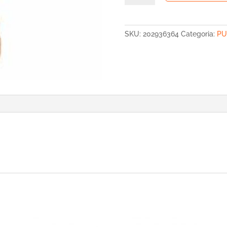
SONALL
KANGAROOTS
SKU:
202936364
Categoria:
PU