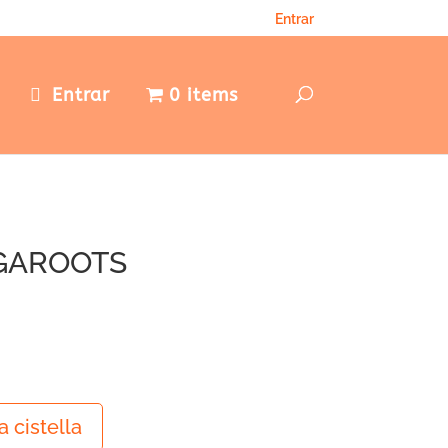
Entrar
e
Entrar
0 items
GAROOTS
a cistella