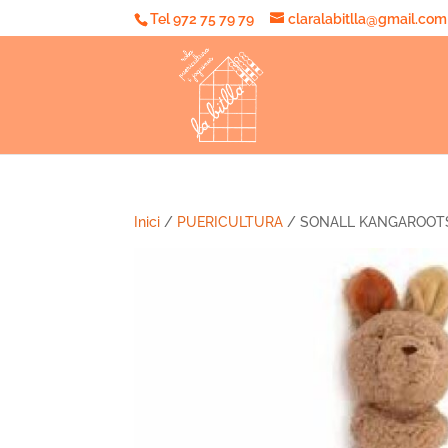
Tel 972 75 79 79
claralabitlla@gmail.com
Inici
/
PUERICULTURA
/ SONALL KANGAROOT