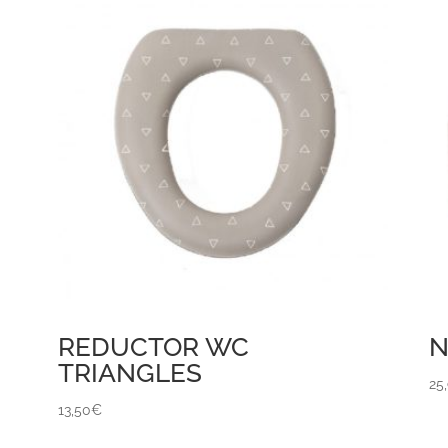
REDUCTOR WC
N
TRIANGLES
25
13,50
€