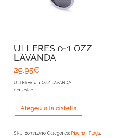
ULLERES 0-1 OZZ
LAVANDA
29,95
€
ULLERES 0-1 OZZ LAVANDA
1 en estoc
quantitat
Afegeix a la cistella
de
ULLERES
0-
1
SKU:
203714510
Categories:
Piscina i Platja
,