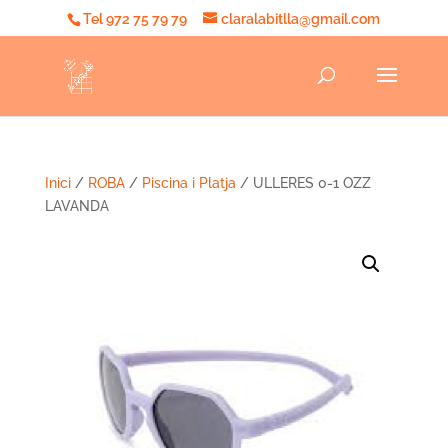
Tel 972 75 79 79
claralabitlla@gmail.com
Inici
/
ROBA
/
Piscina i Platja
/ ULLERES 0-1 OZZ
LAVANDA